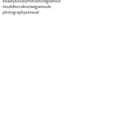
beauty
boudoir
fotoshoot
glamour
modell
norsk
norwegian
nude
photography
sensual