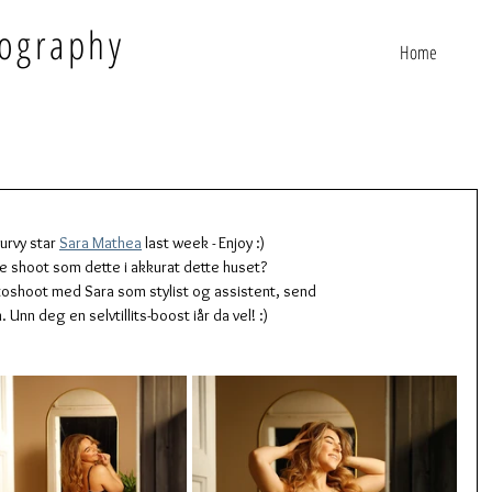
ography
Home
rvy star 
Sara Mathea
 last week - Enjoy :) 
e shoot som dette i akkurat dette huset?
otoshoot med Sara som stylist og assistent, send
nn deg en selvtillits-boost iår da vel! :) 